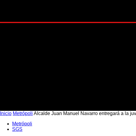
EST
Inicio
Metrópoli
Alcalde Juan Manuel Navarro entregará a la juv
Metrópoli
SGS