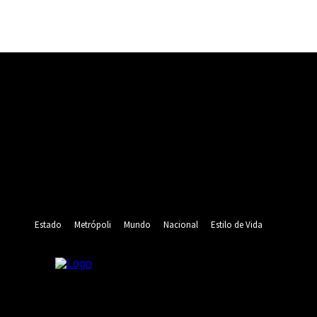
Registrarse
¡Bienvenido! Ingresa en tu cuenta
tu nombre de usuario
tu contraseña
¿Olvidaste tu contraseña? consigue ayuda
Recuperación de contraseña
Recupera tu contraseña
tu correo electrónico
Se te ha enviado una contraseña por correo electrónico.
Estado
Metrópoli
Mundo
Nacional
Estilo de Vida