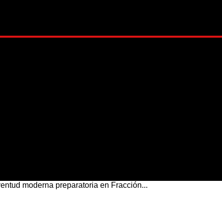
ADO
METRÓPOLI
MUNDO
NACIONAL
ESTI
entud moderna preparatoria en Fracción...