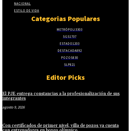
NACIONAL
ESTILO DE VIDA
Categorias Populares
METRÓPOLI
3303
SGS
1707
ESTADO
1203
DESTACADA
892
POZOS
830
SLP
821
Editor Picks
El PJE entrega constancias a la profesionalización de sus
integrantes
agosto 9, 2026
Con certificados de primer nivel, villa de pozos ya cuenta
con entrenadores en boxeo olímpico