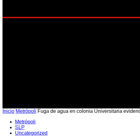
EST
Inicio
Metrópoli
Fuga de agua en colonia Universitaria evidenc
Metrópoli
SLP
Uncategorized