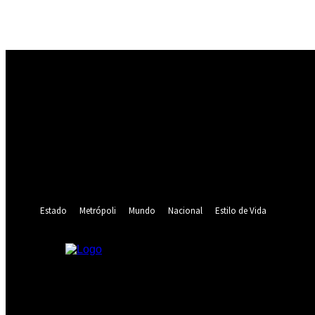
Registrarse
¡Bienvenido! Ingresa en tu cuenta
tu nombre de usuario
tu contraseña
¿Olvidaste tu contraseña? consigue ayuda
Recuperación de contraseña
Recupera tu contraseña
tu correo electrónico
Se te ha enviado una contraseña por correo electrónico.
Estado
Metrópoli
Mundo
Nacional
Estilo de Vida