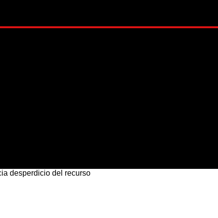
ADO
METRÓPOLI
MUNDO
NACIONAL
ESTI
ia desperdicio del recurso