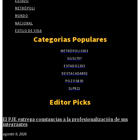
ESTADO
METRÓPOLI
MUNDO
NACIONAL
ESTILO DE VIDA
Categorias Populares
METRÓPOLI
3303
SGS
1707
ESTADO
1203
DESTACADA
892
POZOS
830
SLP
821
Editor Picks
El PJE entrega constancias a la profesionalización de sus
integrantes
agosto 9, 2026