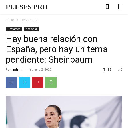
PULSES PRO
Inicio
Destacada
Destacada
Nacional
Hay buena relación con
España, pero hay un tema
pendiente: Sheinbaum
Por
admin
-
febrero 5, 2025
192
0