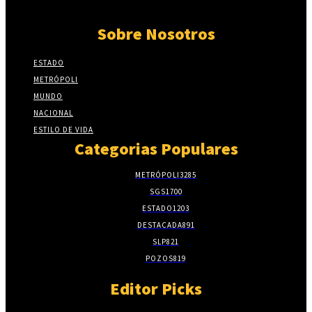
Sobre Nosotros
ESTADO
METRÓPOLI
MUNDO
NACIONAL
ESTILO DE VIDA
Categorias Populares
METRÓPOLI
3285
SGS
1700
ESTADO
1203
DESTACADA
891
SLP
821
POZOS
819
Editor Picks