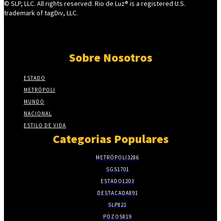
© SLP, LLC. All rights reserved. Rio de Luz® is a registered U.S.
trademark of tagDiv, LLC.
Sobre Nosotros
ESTADO
METRÓPOLI
MUNDO
NACIONAL
ESTILO DE VIDA
Categorias Populares
METRÓPOLI
3286
SGS
1701
ESTADO
1203
DESTACADA
891
SLP
821
POZOS
819