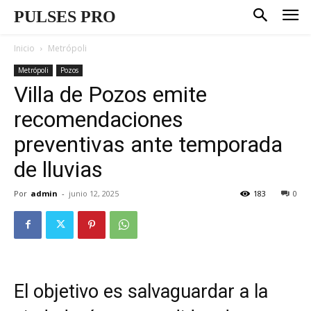
PULSES PRO
Inicio
Metrópoli
Metrópoli
Pozos
Villa de Pozos emite
recomendaciones
preventivas ante temporada
de lluvias
Por
admin
-
junio 12, 2025
183
0
El objetivo es salvaguardar a la