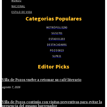
MUNDO
NACIONAL
ESTILO DE VIDA
Categorias Populares
METRÓPOLI
3290
SGS
1701
ESTADO
1203
DESTACADA
891
POZOS
823
SLP
821
Editor Picks
Villa de Pozos vuelve a retomar su café literario
agosto 7, 2026
Villa de Pozos continúa con visitas preventivas para evitar la
presencia del gusano barrenador