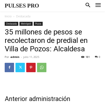
PULSES PRO
Inicio
Destacada
Destacada
Metrópoli
Pozos
35 millones de pesos se
recolectaron de predial en
Villa de Pozos: Alcaldesa
Por
admin
-
julio 11, 2025
181
0
Anterior administración