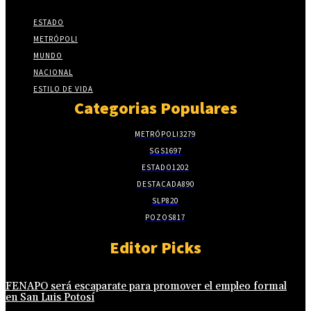
ESTADO
METRÓPOLI
MUNDO
NACIONAL
ESTILO DE VIDA
Categorias Populares
METRÓPOLI
3279
SGS
1697
ESTADO
1202
DESTACADA
890
SLP
820
POZOS
817
Editor Picks
FENAPO será escaparate para promover el empleo formal
en San Luis Potosí