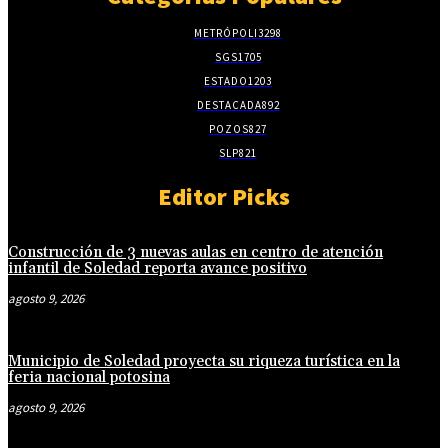
METRÓPOLI
3298
SGS
1705
ESTADO
1203
DESTACADA
892
POZOS
827
SLP
821
Editor Picks
Construcción de 3 nuevas aulas en centro de atención
infantil de Soledad reporta avance positivo
agosto 9, 2026
Municipio de Soledad proyecta su riqueza turística en la
feria nacional potosina
agosto 9, 2026