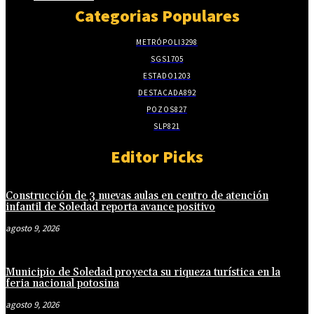
Categorias Populares
METRÓPOLI
3298
SGS
1705
ESTADO
1203
DESTACADA
892
POZOS
827
SLP
821
Editor Picks
Construcción de 3 nuevas aulas en centro de atención
infantil de Soledad reporta avance positivo
agosto 9, 2026
Municipio de Soledad proyecta su riqueza turística en la
feria nacional potosina
agosto 9, 2026