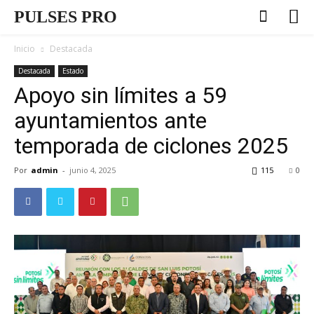
PULSES PRO
Inicio
Destacada
Destacada
Estado
Apoyo sin límites a 59
ayuntamientos ante
temporada de ciclones 2025
Por
admin
-
junio 4, 2025
115
0