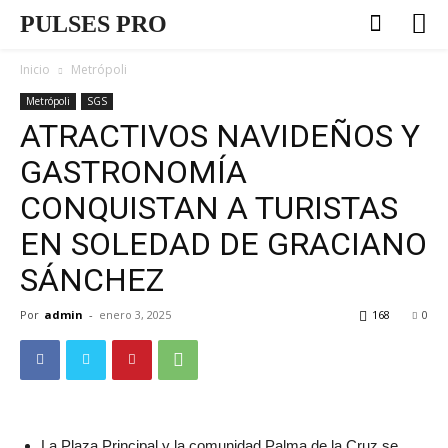
PULSES PRO
Inicio
Metrópoli
Metrópoli
SGS
ATRACTIVOS NAVIDEÑOS Y
GASTRONOMÍA
CONQUISTAN A TURISTAS
EN SOLEDAD DE GRACIANO
SÁNCHEZ
Por
admin
-
enero 3, 2025
168
0
La Plaza Principal y la comunidad Palma de la Cruz se