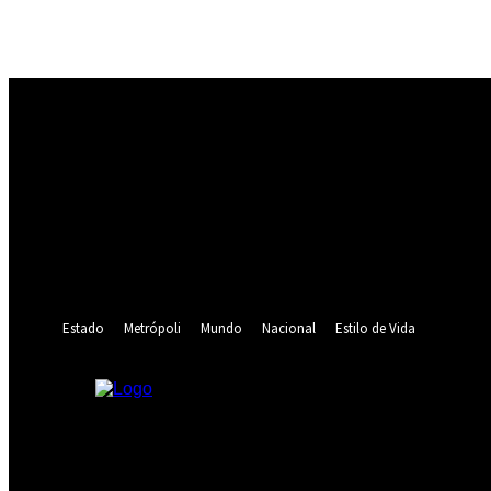
Registrarse
¡Bienvenido! Ingresa en tu cuenta
tu nombre de usuario
tu contraseña
¿Olvidaste tu contraseña? consigue ayuda
Recuperación de contraseña
Recupera tu contraseña
tu correo electrónico
Se te ha enviado una contraseña por correo electrónico.
Estado
Metrópoli
Mundo
Nacional
Estilo de Vida