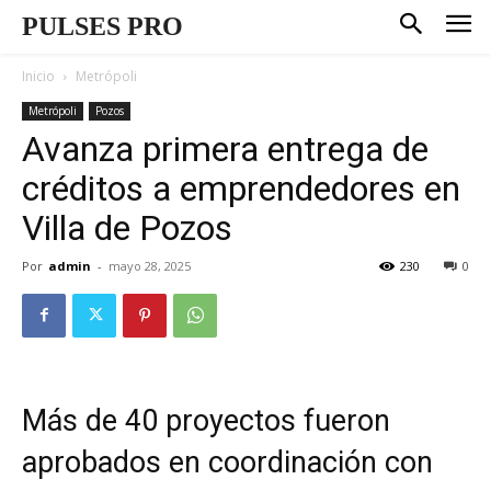
PULSES PRO
Inicio
Metrópoli
Metrópoli
Pozos
Avanza primera entrega de
créditos a emprendedores en
Villa de Pozos
Por
admin
-
mayo 28, 2025
230
0
Más de 40 proyectos fueron
aprobados en coordinación con