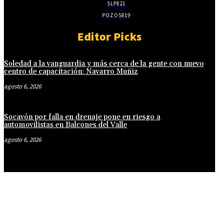
SLP
821
POZOS
819
Editor Picks
Soledad a la vanguardia y más cerca de la gente con nuevo
centro de capacitación: Navarro Muñiz
agosto 6, 2026
Socavón por falla en drenaje pone en riesgo a
automovilistas en Balcones del Valle
agosto 6, 2026