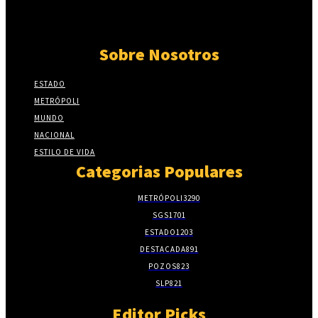
Sobre Nosotros
ESTADO
METRÓPOLI
MUNDO
NACIONAL
ESTILO DE VIDA
Categorias Populares
METRÓPOLI
3290
SGS
1701
ESTADO
1203
DESTACADA
891
POZOS
823
SLP
821
Editor Picks