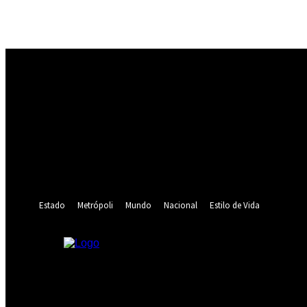
Registrarse
¡Bienvenido! Ingresa en tu cuenta
tu nombre de usuario
tu contraseña
¿Olvidaste tu contraseña? consigue ayuda
Recuperación de contraseña
Recupera tu contraseña
tu correo electrónico
Se te ha enviado una contraseña por correo electrónico.
Estado
Metrópoli
Mundo
Nacional
Estilo de Vida