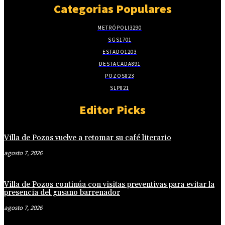
Categorias Populares
METRÓPOLI
3290
SGS
1701
ESTADO
1203
DESTACADA
891
POZOS
823
SLP
821
Editor Picks
Villa de Pozos vuelve a retomar su café literario
agosto 7, 2026
Villa de Pozos continúa con visitas preventivas para evitar la
presencia del gusano barrenador
agosto 7, 2026