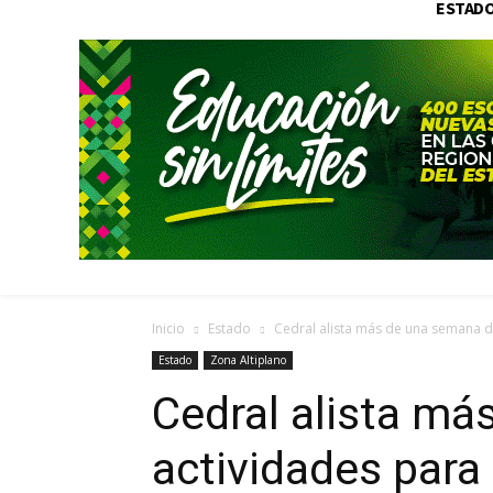
ESTAD
Inicio
Estado
Cedral alista más de una semana de
Estado
Zona Altiplano
Cedral alista m
actividades para 