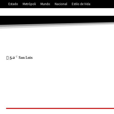
Estado
Metrópoli
Mundo
Nacional
Estilo de Vida
5.2
C
San Luis