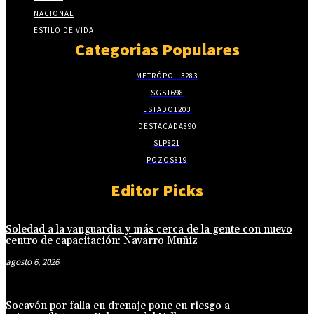
NACIONAL
ESTILO DE VIDA
Categorias Populares
METRÓPOLI
3283
SGS
1698
ESTADO
1203
DESTACADA
890
SLP
821
POZOS
819
Editor Picks
Soledad a la vanguardia y más cerca de la gente con nuevo
centro de capacitación: Navarro Muñiz
agosto 6, 2026
Socavón por falla en drenaje pone en riesgo a