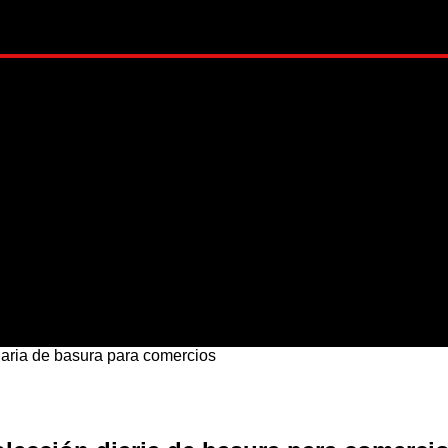
ADO
METRÓPOLI
MUNDO
NACIONAL
ESTI
iaria de basura para comercios