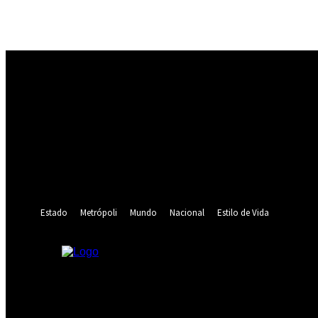
Registrarse
¡Bienvenido! Ingresa en tu cuenta
tu nombre de usuario
tu contraseña
¿Olvidaste tu contraseña? consigue ayuda
Recuperación de contraseña
Recupera tu contraseña
tu correo electrónico
Se te ha enviado una contraseña por correo electrónico.
Estado
Metrópoli
Mundo
Nacional
Estilo de Vida