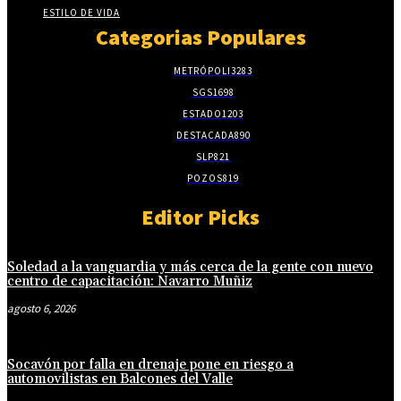
ESTILO DE VIDA
Categorias Populares
METRÓPOLI
3283
SGS
1698
ESTADO
1203
DESTACADA
890
SLP
821
POZOS
819
Editor Picks
Soledad a la vanguardia y más cerca de la gente con nuevo
centro de capacitación: Navarro Muñiz
agosto 6, 2026
Socavón por falla en drenaje pone en riesgo a
automovilistas en Balcones del Valle