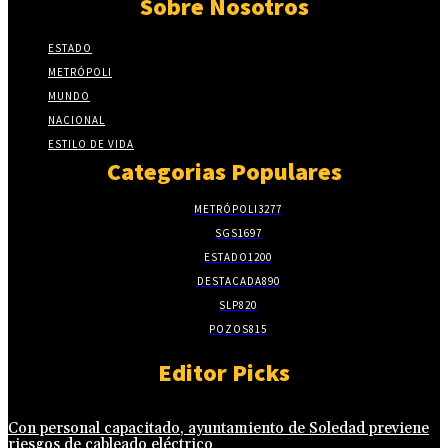
Sobre Nosotros
ESTADO
METRÓPOLI
MUNDO
NACIONAL
ESTILO DE VIDA
Categorias Populares
METRÓPOLI
3277
SGS
1697
ESTADO
1200
DESTACADA
890
SLP
820
POZOS
815
Editor Picks
Con personal capacitado, ayuntamiento de Soledad previene
riesgos de cableado eléctrico