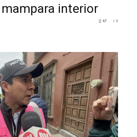
 mampara interior
67
0