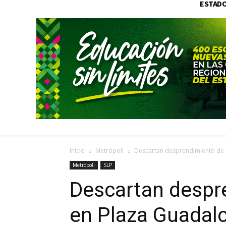
ESTAD
Inicio
Metrópoli
Descartan desprendimiento de cr
Metrópoli
SLP
Descartan despre
en Plaza Guadalc