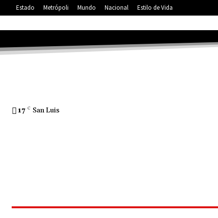
Estado
Metrópoli
Mundo
Nacional
Estilo de Vida
17
C
San Luis