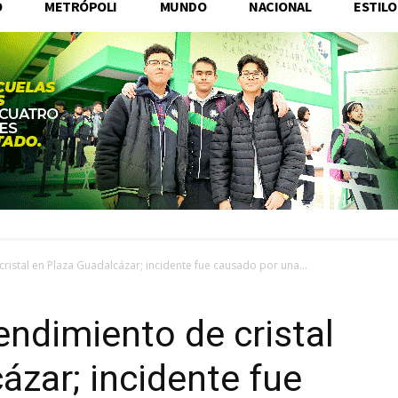
O
METRÓPOLI
MUNDO
NACIONAL
ESTILO
istal en Plaza Guadalcázar; incidente fue causado por una...
ndimiento de cristal
ázar; incidente fue