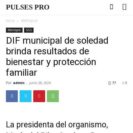
PULSES PRO
Inicio
Metrópoli
Metrópoli
SGS
DIF municipal de soledad
brinda resultados de
bienestar y protección
familiar
Por
admin
-
junio 28, 2026
77
0
La presidenta del organismo,