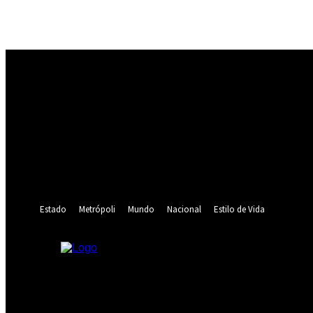
Registrarse
¡Bienvenido! Ingresa en tu cuenta
tu nombre de usuario
tu contraseña
¿Olvidaste tu contraseña? consigue ayuda
Recuperación de contraseña
Recupera tu contraseña
tu correo electrónico
Se te ha enviado una contraseña por correo electrónico.
Estado
Metrópoli
Mundo
Nacional
Estilo de Vida