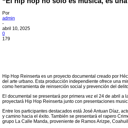
“El hip hop no solo es música, es una
Por
admin
-
abril 10, 2025
0
179
Hip Hop Reinserta es un proyecto documental creado por Héct
del arte urbano. Esta producción independiente ofrece una mir
como herramienta de reinserción social y prevención del delito
El documental se presentará por primera vez el 24 de abril a
proyectará Hip Hop Reinserta junto con presentaciones musica
Entre los participantes destacados está José Antuan Díaz, acto
y camino hacia el éxito. También se presentará el rapero Crim
grupo La Calle Manda, proveniente de Ramos Arizpe, Coahuila,