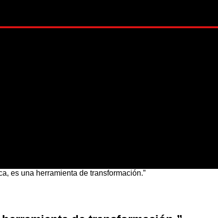
ADO
METRÓPOLI
MUNDO
NACIONAL
ESTI
ca, es una herramienta de transformación.”