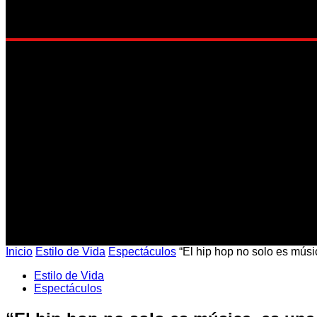
EST
Inicio
Estilo de Vida
Espectáculos
“El hip hop no solo es músi
Estilo de Vida
Espectáculos