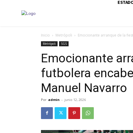
ESTAD
Inicio
Metrópoli
Emocionante arranque de la fies
Metrópoli
SGS
Emocionante arra
futbolera encabe
Manuel Navarro
Por
admin
-
junio 12, 2026