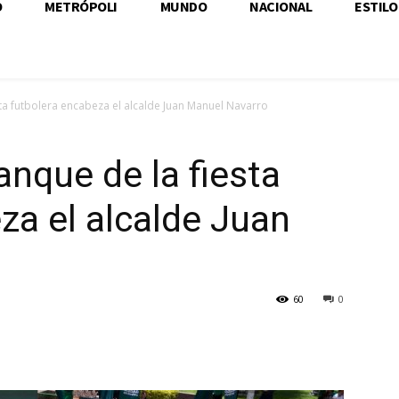
O
METRÓPOLI
MUNDO
NACIONAL
ESTILO
ta futbolera encabeza el alcalde Juan Manuel Navarro
nque de la fiesta
za el alcalde Juan
60
0