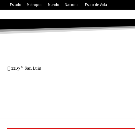
Estado
Metrópoli
Mundo
Nacional
Estilo de Vida
12.9
C
San Luis