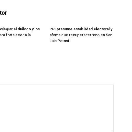
tor
vilegiar el diálogo y los
PRI presume estabilidad electoral y
ra fortalecer a la
afirma que recupera terreno en San
Luis Potosí