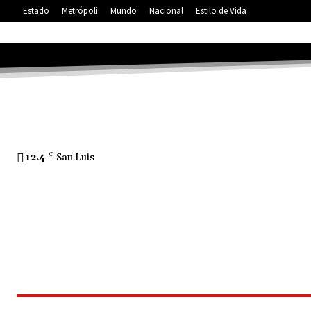
Estado
Metrópoli
Mundo
Nacional
Estilo de Vida
12.4
C
San Luis