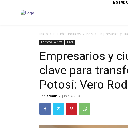
ESTAD
Inicio
Partidos Poíticos
PAN
Empresarios y ciu
Partidos Poíticos
PAN
Empresarios y ci
clave para trans
Potosí: Vero Rod
Por
admin
-
junio 4, 2026