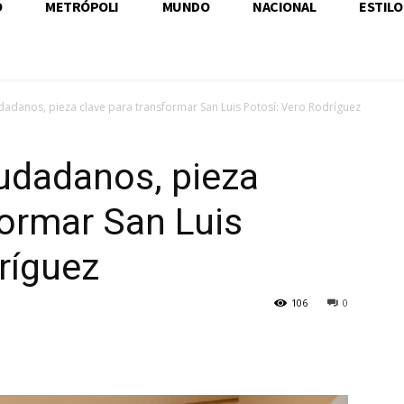
O
METRÓPOLI
MUNDO
NACIONAL
ESTILO
dadanos, pieza clave para transformar San Luis Potosí: Vero Rodríguez
udadanos, pieza
formar San Luis
ríguez
106
0