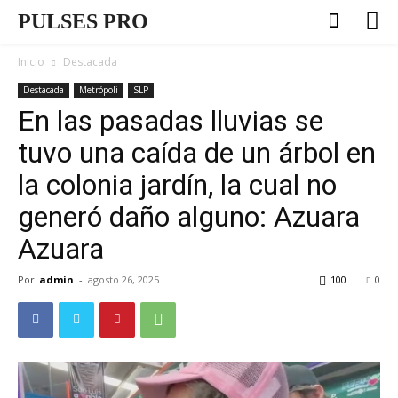
PULSES PRO
Inicio
Destacada
Destacada
Metrópoli
SLP
En las pasadas lluvias se
tuvo una caída de un árbol en
la colonia jardín, la cual no
generó daño alguno: Azuara
Azuara
Por
admin
-
agosto 26, 2025
100
0