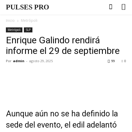
PULSES PRO
Inicio
Metrópoli
Metrópoli
SLP
Enrique Galindo rendirá
informe el 29 de septiembre
Por
admin
-
agosto 29, 2025
99
0
Aunque aún no se ha definido la
sede del evento, el edil adelantó