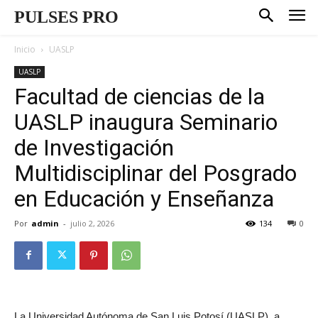
PULSES PRO
Inicio
UASLP
UASLP
Facultad de ciencias de la
UASLP inaugura Seminario
de Investigación
Multidisciplinar del Posgrado
en Educación y Enseñanza
Por
admin
-
julio 2, 2026
134
0
La Universidad Autónoma de San Luis Potosí (UASLP), a