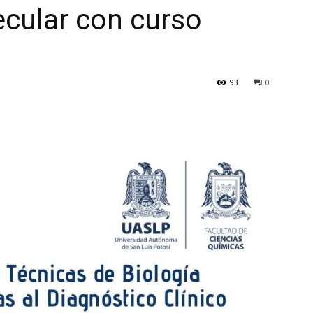
cular con curso
93
0