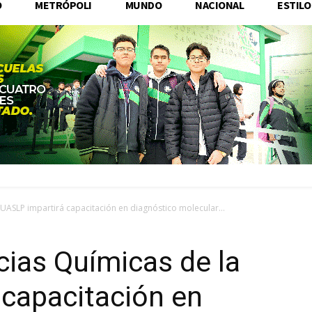
O
METRÓPOLI
MUNDO
NACIONAL
ESTILO
 UASLP impartirá capacitación en diagnóstico molecular...
cias Químicas de la
 capacitación en