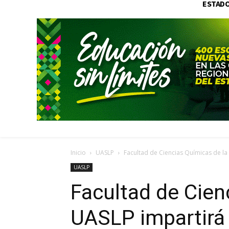
ESTAD
Inicio
UASLP
Facultad de Ciencias Químicas de la
UASLP
Facultad de Cien
UASLP impartirá