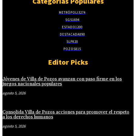
Categorias Populares
METRÓPOLI
3274
SGS
1694
ESTADO
1200
DESTACADA
890
SLP
820
POZOS
815
Editor Picks
Jóvenes de Villa de Pozos avanzan con paso firme en los
juegos nacionales populares
agosto 5, 2026
Consolida Villa de Pozos acciones para promover el respeto
a los derechos humanos
agosto 5, 2026