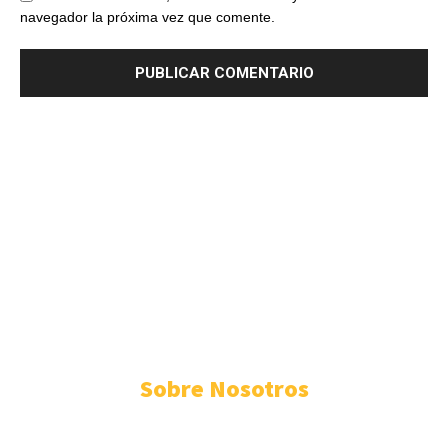
navegador la próxima vez que comente.
RIO DE LUZ
© SLP, LLC. All rights reserved. Rio de Luz® is a registered U.S.
trademark of tagDiv, LLC.
Sobre Nosotros
ESTADO