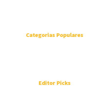
METRÓPOLI
MUNDO
NACIONAL
ESTILO DE VIDA
Categorias Populares
METRÓPOLI
3274
SGS
1694
ESTADO
1200
DESTACADA
890
SLP
820
POZOS
815
Editor Picks
Jóvenes de Villa de Pozos avanzan con paso firme en los
juegos nacionales populares
agosto 5, 2026