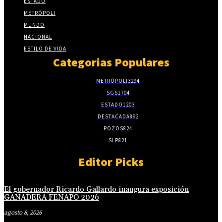
ESTADO
METRÓPOLI
MUNDO
NACIONAL
ESTILO DE VIDA
Categorias Populares
METRÓPOLI
3294
SGS
1704
ESTADO
1203
DESTACADA
892
POZOS
824
SLP
821
Editor Picks
El gobernador Ricardo Gallardo inaugura exposición
GANADERA FENAPO 2026
agosto 8, 2026