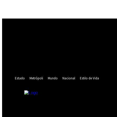
Registrarse
¡Bienvenido! Ingresa en tu cuenta
tu nombre de usuario
tu contraseña
¿Olvidaste tu contraseña? consigue ayuda
Recuperación de contraseña
Recupera tu contraseña
tu correo electrónico
Se te ha enviado una contraseña por correo electrónico.
Estado
Metrópoli
Mundo
Nacional
Estilo de Vida