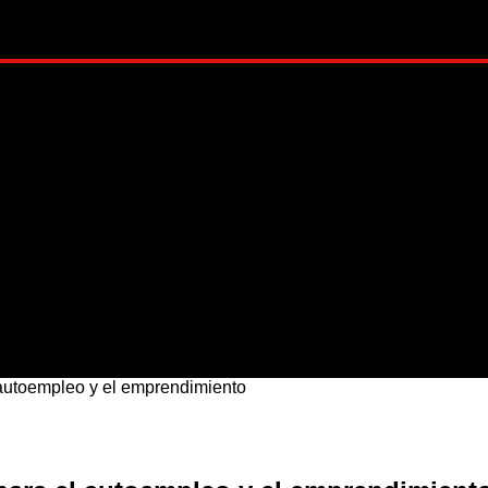
ADO
METRÓPOLI
MUNDO
NACIONAL
ESTI
l autoempleo y el emprendimiento