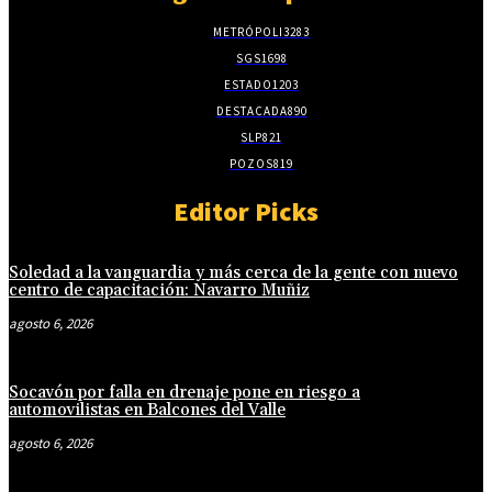
METRÓPOLI
3283
SGS
1698
ESTADO
1203
DESTACADA
890
SLP
821
POZOS
819
Editor Picks
Soledad a la vanguardia y más cerca de la gente con nuevo
centro de capacitación: Navarro Muñiz
agosto 6, 2026
Socavón por falla en drenaje pone en riesgo a
automovilistas en Balcones del Valle
agosto 6, 2026