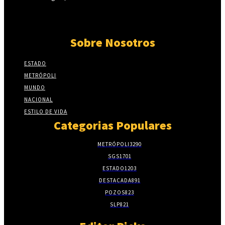
Sobre Nosotros
ESTADO
METRÓPOLI
MUNDO
NACIONAL
ESTILO DE VIDA
Categorias Populares
METRÓPOLI
3290
SGS
1701
ESTADO
1203
DESTACADA
891
POZOS
823
SLP
821