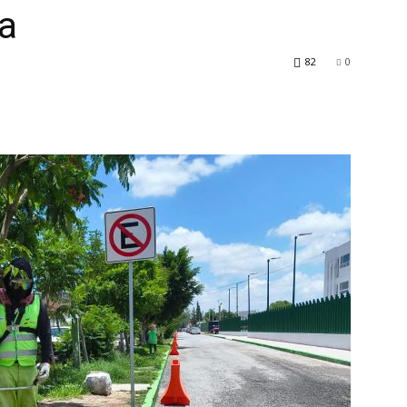
va
82
0