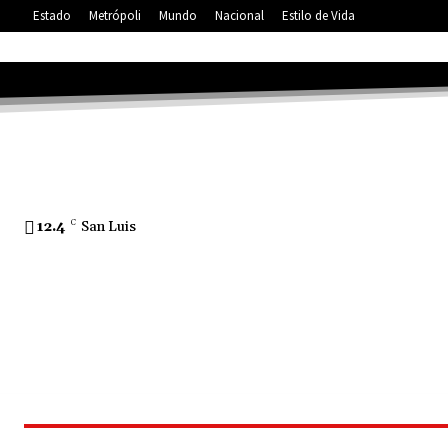
Estado
Metrópoli
Mundo
Nacional
Estilo de Vida
12.4
C
San Luis