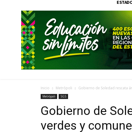
ESTAD
Inicio
Metrópoli
Gobierno de Soledad rescata ár
Metrópoli
SGS
Gobierno de Sol
verdes y comune