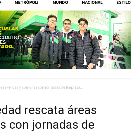
O
METRÓPOLI
MUNDO
NACIONAL
ESTILO
eas verdes y comunes con jornadas de limpieza...
edad rescata áreas
s con jornadas de