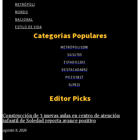
METRÓPOLI
MUNDO
NACIONAL
ESTILO DE VIDA
Categorias Populares
METRÓPOLI
3298
SGS
1705
ESTADO
1203
DESTACADA
892
POZOS
827
SLP
821
Editor Picks
Construcción de 3 nuevas aulas en centro de atención
infantil de Soledad reporta avance positivo
agosto 9, 2026