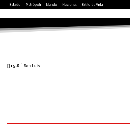
Estado
Metrópoli
Mundo
Nacional
Estilo de Vida
15.8
C
San Luis