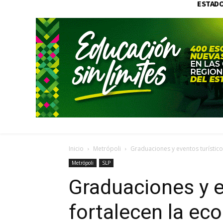
ESTAD
Inicio
Metrópoli
Graduaciones y eventos turístico
Metrópoli
SLP
Graduaciones y e
fortalecen la ec