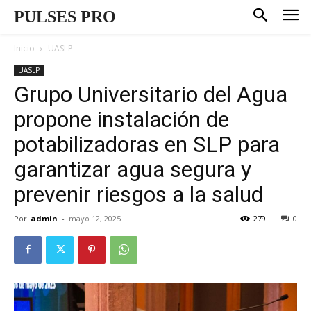
PULSES PRO
Inicio
UASLP
UASLP
Grupo Universitario del Agua
propone instalación de
potabilizadoras en SLP para
garantizar agua segura y
prevenir riesgos a la salud
Por
admin
-
mayo 12, 2025
279
0