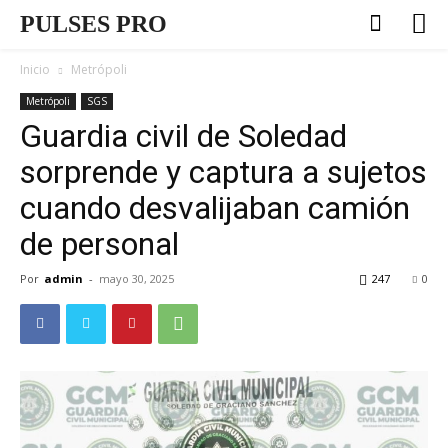
PULSES PRO
Inicio
Metrópoli
Metrópoli
SGS
Guardia civil de Soledad
sorprende y captura a sujetos
cuando desvalijaban camión
de personal
Por
admin
-
mayo 30, 2025
247
0