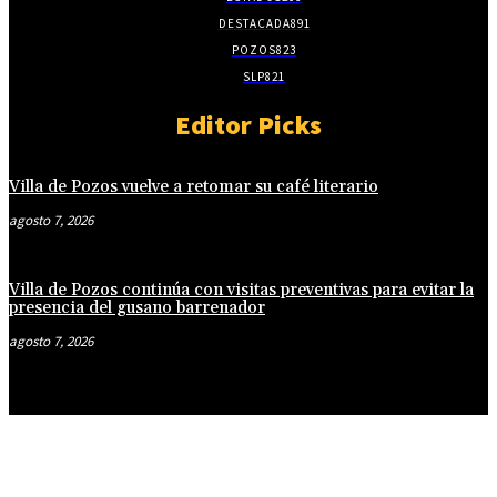
DESTACADA
891
POZOS
823
SLP
821
Editor Picks
Villa de Pozos vuelve a retomar su café literario
agosto 7, 2026
Villa de Pozos continúa con visitas preventivas para evitar la
presencia del gusano barrenador
agosto 7, 2026