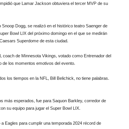
 impidió que Lamar Jackson obtuviera el tercer MVP de su
o Snoop Dogg, se realizó en el histórico teatro Saenger de
uper Bowl LIX del próximo domingo en el que se medirán
l Caesars Superdome de esta ciudad.
, coach de Minnesota Vikings, votado como Entrenador del
uno de los momentos emotivos del evento.
os los tiempos en la NFL, Bill Belichick, no tiene palabras.
los más esperados, fue para Saquon Barkley, corredor de
con su equipo para jugar el Super Bowl LIX.
gó a Eagles para cumplir una temporada 2024 récord de