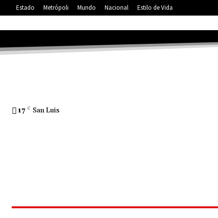
Estado
Metrópoli
Mundo
Nacional
Estilo de Vida
17
C
San Luis