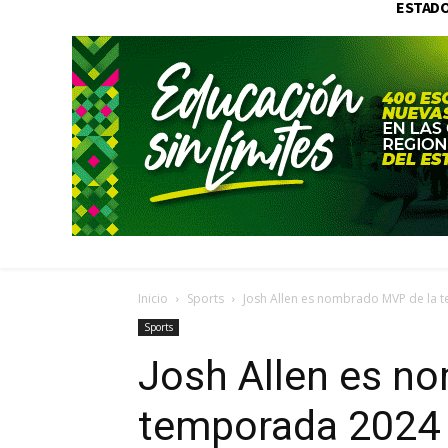
ESTAD
Inicio
Sports
Josh Allen es nombrado MVP de la 
Sports
Josh Allen es n
temporada 2024