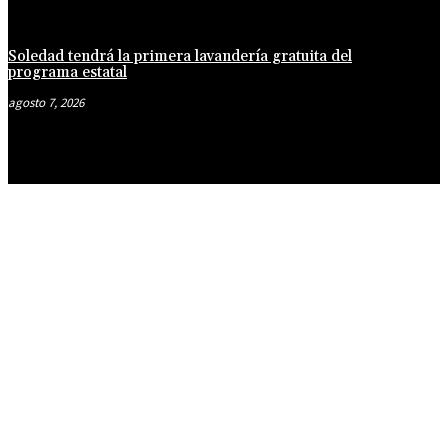
Soledad tendrá la primera lavandería gratuita del
programa estatal
agosto 7, 2026