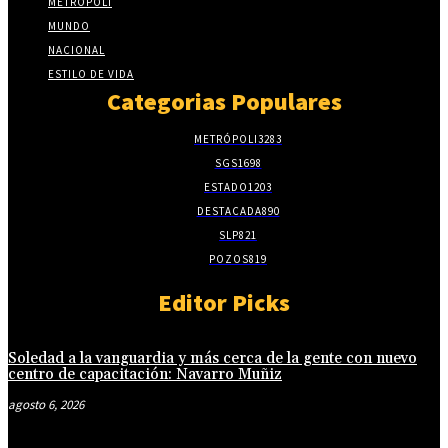
METRÓPOLI
MUNDO
NACIONAL
ESTILO DE VIDA
Categorias Populares
METRÓPOLI
3283
SGS
1698
ESTADO
1203
DESTACADA
890
SLP
821
POZOS
819
Editor Picks
Soledad a la vanguardia y más cerca de la gente con nuevo
centro de capacitación: Navarro Muñiz
agosto 6, 2026